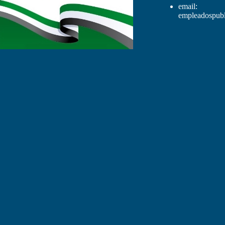
email:
empleadospubl