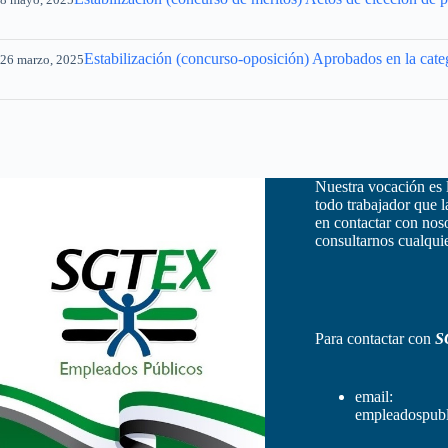
Estabilización (concurso-oposición) Aprobados en la cate
26 marzo, 2025
Nuestra vocación es 
todo trabajador que 
en contactar con nos
consultarnos cualquie
Para contactar con
S
email:
empleadospubl