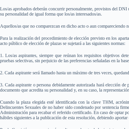
Los/as aprobados deberán concurrir personalmente, provistos del DNI u
su personalidad de igual forma que los/as interesados/as.
Aquellos/as que no comparezcan en dicho acto o aun compareciendo no h
Para la realización del procedimiento de elección previsto en los apart
acto público de elección de plazas se sujetará a las siguientes normas:
1. Los/as aspirantes, siempre que reúnan los requisitos objetivos det
pruebas selectivas, sin perjuicio de las preferencias señaladas en la ba
2. Cada aspirante será llamado hasta un máximo de tres veces, quedando 
3. Cada aspirante o persona debidamente autorizada hará elección de 
documento que acredita su personalidad y, en su caso, la representación
Cuando la plaza elegida esté identificada con la clave THM, acrónimo
Delincuentes Sexuales de no haber sido condenado por sentencia firme p
Administración para recabar el referido certificado. En caso de optar p
hábiles siguientes a la publicación de esta resolución, debiendo aportar 