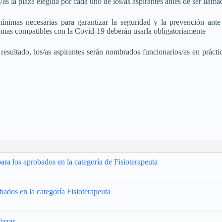
as la plaza elegida por cada uno de los/as aspirantes antes de ser llamad
mínimas necesarias para garantizar la seguridad y la prevención ant
tomas compatibles con la Covid-19 deberán usarla obligatoriamente
 resultado, los/as aspirantes serán nombrados funcionarios/as en práct
ra los aprobados en la categoría de Fisioterapeuta
ados en la categoría Fisioterapeuta
lazas