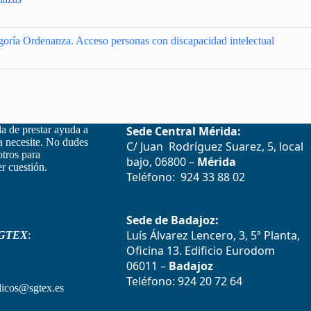
goría Ordenanza. Acceso personas con discapacidad intelectual
la de prestar ayuda a
Sede Central Mérida:
la necesite. No dudes
C/ Juan Rodríguez Suarez, 5, local
otros para
bajo, 06800 –
Mérida
r cuestión.
Teléfono: 924 33 88 02
Sede de Badajoz:
Luís Álvarez Lencero, 3, 5ª Planta,
GTEX
:
Oficina 13. Edificio Eurodom
06011 –
Badajoz
Teléfono: 924 20 72 64
icos@sgtex.es