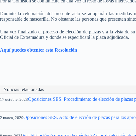
Por la Comisión se comunicará en alta voz al resto de los/as interesados/
Durante la celebración del presente acto se adoptarán las medidas 
responsable de mascarilla. No obstante las personas que presenten sín
Una vez finalizado el proceso de elección de plazas y a la vista de su
Oficial de Extremadura y donde se especificará la plaza adjudicada.
Aquí puedes obtenter esta Resolución
Noticias relacionadas
Oposiciones SES. Procedimiento de elección de plazas pa
17 octubre, 2023
Oposiciones SES. Acto de elección de plazas para los aprob
2 marzo, 2020
Estabilización (concurso de méritos) Actos de elección de p
8 mayo, 2025