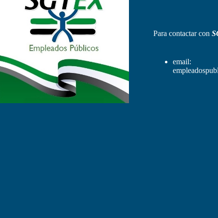
Para contactar con
S
email:
empleadospubl