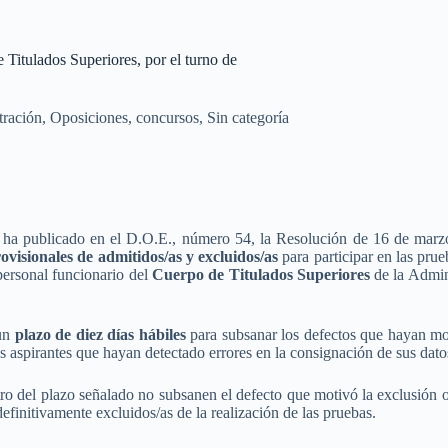
 Titulados Superiores, por el turno de
tración
,
Oposiciones, concursos
,
Sin categoría
ha publicado en el D.O.E., número 54, la Resolución de 16 de marzo
rovisionales de admitidos/as y excluidos/as
para participar en las pru
personal funcionario del
Cuerpo de Titulados Superiores
de la Admin
 un
plazo de diez días hábiles
para subsanar los defectos que hayan mo
 aspirantes que hayan detectado errores en la consignación de sus dato
ro del plazo señalado no subsanen el defecto que motivó la exclusión o
definitivamente excluidos/as de la realización de las pruebas.