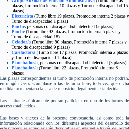
Grupo Auxiliar de Función Administrativa
(Turno libre 69
plazas, Promoción interna 10 plazas y Turno de discapacidad 15
plazas)
Electricista
(Turno libre 19 plazas, Promoción interna 2 plazas y
Turno de discapacidad 1 plaza)
Pinche
, personas con discapacidad intelectual
(2 plazas)
Pinche
(Turno libre 92 plazas, Promoción interna 5 plazas y
Turno de discapacidad 18)
Celador/a
(Turno libre 80 plazas, Promoción interna 7 plazas y
Turno de discapacidad 9 plazas)
Calefactor/a
(Turno libre 17 plazas, Promoción interna 2 plazas
y Turno de discapacidad 1 plaza)
Planchador/a
, personas con discapacidad intelectual
(3 plazas)
Planchador/a
(Turno libre 22 plazas, Promoción interna 6
plazas)
Las plazas correspondientes al turno de promoción interna no podrán,
en ningún caso, acumularse a las de turno libre, toda vez que dicha
medida incrementaría la tasa de reposición legalmente establecida.
Los aspirantes únicamente podrán participar en uno de los turnos de
acceso establecidos.
Las bases y anexos de la presente convocatoria, así como toda la
información relacionada con los diferentes aspectos del desarrollo de
este proceso selectivo estarán disponibles en internet a través del portal