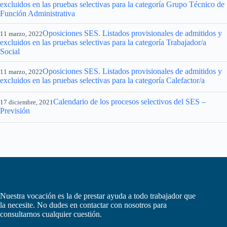
excluidos en las pruebas selectivas para la categoría Grupo Técnico de
Función Administrativa
Oposiciones SES. Listados provisionales de admitidos y
11 marzo, 2022
excluidos en las pruebas selectivas para la categoría Trabajador/a
Social
Oposiciones SES. Listados provisionales de admitidos y
11 marzo, 2022
excluidos en las pruebas selectivas para la categoría Calefactor/a
Calendario de los procesos selectivos del SES –
17 diciembre, 2021
Previsión
Nuestra vocación es la de prestar ayuda a todo trabajador que
la necesite. No dudes en contactar con nosotros para
consultarnos cualquier cuestión.