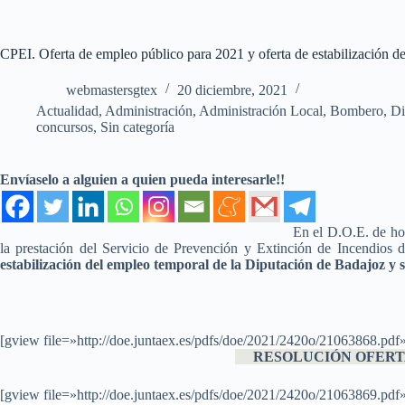
CPEI. Oferta de empleo público para 2021 y oferta de estabilización d
webmastersgtex
20 diciembre, 2021
Actualidad
,
Administración
,
Administración Local
,
Bombero
,
Di
concursos
,
Sin categoría
Envíaselo a alguien a quien pueda interesarle!!
En el D.O.E. de ho
la prestación del Servicio de Prevención y Extinción de Incendios 
estabilización del empleo temporal de la Diputación de Badajoz
y 
[gview file=»http://doe.juntaex.es/pdfs/doe/2021/2420o/21063868.pdf
RESOLUCIÓN OFERTA
[gview file=»http://doe.juntaex.es/pdfs/doe/2021/2420o/21063869.pdf