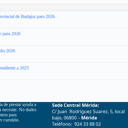
ovincial de Badajoz para 2026
o para 2026
año 2026
ondiente a 2025
la de prestar ayuda a
Sede Central Mérida:
la necesite. No dudes
C/ Juan Rodríguez Suarez, 5, local
otros para
bajo, 06800 –
Mérida
r cuestión.
Teléfono: 924 33 88 02