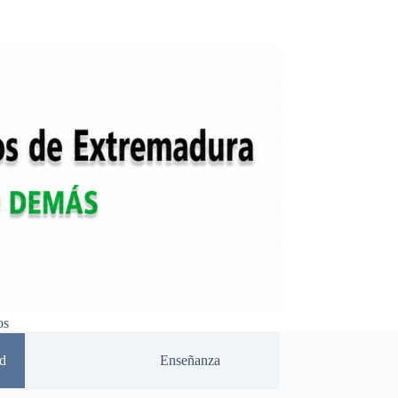
os
d
Enseñanza