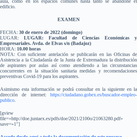
aula, como en los espacios comunes hasta tanto se abandone el
edificio.
EXAMEN
FECHA:
30 de enero de 2022 (domingo)
LUGAR:
LUGAR: Facultad de Ciencias Económicas 
Empresariales. Avda. de Elvas s/n (Badajoz)
HORA:
10.00 horas
NOTA: Con suficiente antelación se publicarán en las Oficinas de
Asistencia a la Ciudadanía de la Junta de Extremadura la distribución
de aspirantes por aulas así como atendiendo a las circunstancias
concurrentes en la situación sanitaria medidas y recomendaciones
preventivas Covid-19 para los aspirantes.
Asimismo esta información se podrá consultar en la siguiente en la
dirección de internet:
https://ciudadano.gobex.es/buscador-empleo-
publico
.
[gview
file=»http://doe.juntaex.es/pdfs/doe/2021/2100o/21063280.pdf»
save=»1″]
Accede desde aquí a toda la documentación de este proceso