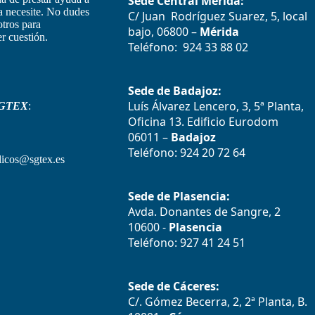
Sede Central Mérida:
la necesite. No dudes
C/ Juan Rodríguez Suarez, 5, local
otros para
bajo, 06800 –
Mérida
r cuestión.
Teléfono: 924 33 88 02
Sede de Badajoz:
Luís Álvarez Lencero, 3, 5ª Planta,
GTEX
:
Oficina 13. Edificio Eurodom
06011 –
Badajoz
Teléfono: 924 20 72 64
icos@sgtex.es
Sede de Plasencia:
Avda. Donantes de Sangre, 2
10600 -
Plasencia
Teléfono: 927 41 24 51
Sede de Cáceres:
C/. Gómez Becerra, 2, 2ª Planta, B.