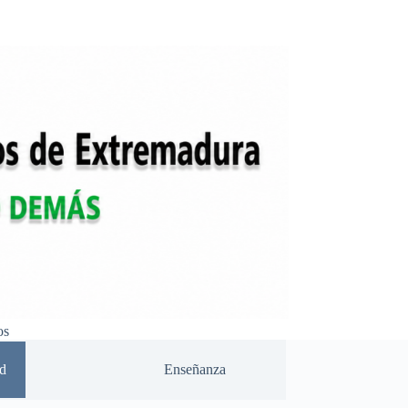
os
d
Enseñanza