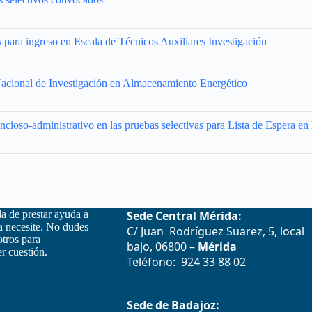
para ingreso en Escala de Técnicos Auxiliares Investigación
 Nacional de Investigación en Almacenamiento Energético
cioso-administrativo en las pruebas selectivas para Lista de Espera en 
la de prestar ayuda a
Sede Central Mérida:
la necesite. No dudes
C/ Juan Rodríguez Suarez, 5, local
otros para
bajo, 06800 –
Mérida
r cuestión.
Teléfono: 924 33 88 02
Sede de Badajoz: