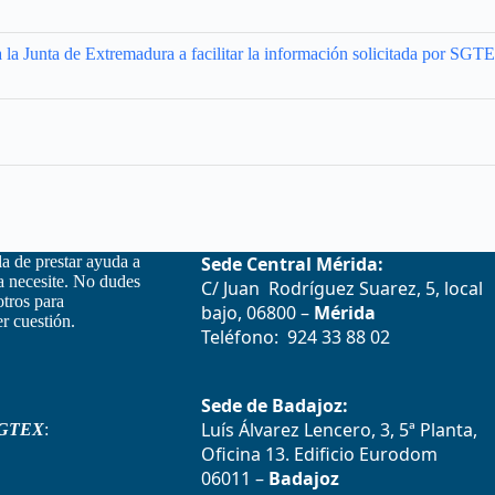
a la Junta de Extremadura a facilitar la información solicitada por S
la de prestar ayuda a
Sede Central Mérida:
la necesite. No dudes
C/ Juan Rodríguez Suarez, 5, local
otros para
bajo, 06800 –
Mérida
r cuestión.
Teléfono: 924 33 88 02
Sede de Badajoz:
Luís Álvarez Lencero, 3, 5ª Planta,
GTEX
:
Oficina 13. Edificio Eurodom
06011 –
Badajoz