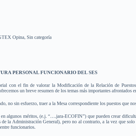
GTEX Opina
,
Sin categoría
TURA PERSONAL FUNCIONARIO DEL SES
rial con el fin de valorar la Modificación de la Relación de Puestos
 ofrecemos un breve resumen de los temas más importantes afrontados en
ado, no sin esfuerzo, traer a la Mesa correspondiente los puestos que n
e en algunos méritos, (e.j. “….jara-ECOFIN”) que pueden crear dificulta
s de la Administración General), pero no al contrario, a la vez que sol
entre funcionarios.