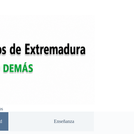
os
d
Enseñanza