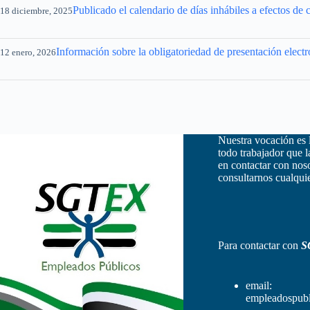
Publicado el calendario de días inhábiles a efectos d
18 diciembre, 2025
Información sobre la obligatoriedad de presentación electró
12 enero, 2026
Nuestra vocación es 
todo trabajador que 
en contactar con nos
consultarnos cualquie
Para contactar con
S
email:
empleadospubl