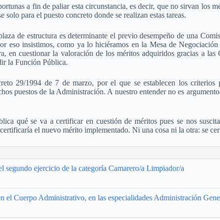
tunas a fin de paliar esta circunstancia, es decir, que no sirvan los mé
e solo para el puesto concreto donde se realizan estas tareas.
 plaza de estructura es determinante el previo desempeño de una Comis
Por eso insistimos, como ya lo hiciéramos en la Mesa de Negociación q
a, en cuestionar la valoración de los méritos adquiridos gracias a las
ir la Función Pública.
reto 29/1994 de 7 de marzo, por el que se establecen los criterios p
os puestos de la Administración. A nuestro entender no es argumento suf
ca qué se va a certificar en cuestión de méritos pues se nos suscita 
certificaría el nuevo mérito implementado. Ni una cosa ni la otra: se cer
 el segundo ejercicio de la categoría Camarero/a Limpiador/a
n el Cuerpo Administrativo, en las especialidades Administración Gener