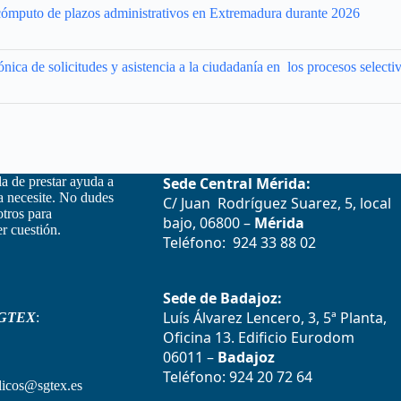
e cómputo de plazos administrativos en Extremadura durante 2026
nica de solicitudes y asistencia a la ciudadanía en los procesos selecti
la de prestar ayuda a
Sede Central Mérida:
la necesite. No dudes
C/ Juan Rodríguez Suarez, 5, local
otros para
bajo, 06800 –
Mérida
r cuestión.
Teléfono: 924 33 88 02
Sede de Badajoz:
Luís Álvarez Lencero, 3, 5ª Planta,
GTEX
:
Oficina 13. Edificio Eurodom
06011 –
Badajoz
Teléfono: 924 20 72 64
icos@sgtex.es