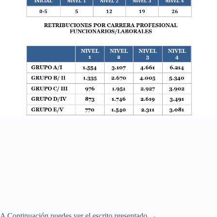
.
.
.
.
A Continuación puedes ver el escrito presentado →