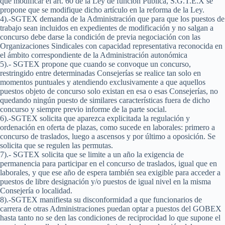
que modificar el art. 60 de la Ley de función Pública, S.G.T.E.X se
propone que se modifique dicho artículo en la reforma de la Ley.
4).-SGTEX demanda de la Administración que para que los puestos de
trabajo sean incluidos en expedientes de modificación y no salgan a
concurso debe darse la condición de previa negociación con las
Organizaciones Sindicales con capacidad representativa reconocida en
el ámbito correspondiente de la Administración autonómica
5).- SGTEX propone que cuando se convoque un concurso,
restringido entre determinadas Consejerías se realice tan solo en
momentos puntuales y atendiendo exclusivamente a que aquellos
puestos objeto de concurso solo existan en esa o esas Consejerías, no
quedando ningún puesto de similares características fuera de dicho
concurso y siempre previo informe de la parte social.
6).-SGTEX solicita que aparezca explicitada la regulación y
ordenación en oferta de plazas, como sucede en laborales: primero a
concurso de traslados, luego a ascensos y por último a oposición. Se
solicita que se regulen las permutas.
7).- SGTEX solicita que se limite a un año la exigencia de
permanencia para participar en el concurso de traslados, igual que en
laborales, y que ese año de espera también sea exigible para acceder a
puestos de libre designación y/o puestos de igual nivel en la misma
Consejería o localidad.
8).-SGTEX manifiesta su disconformidad a que funcionarios de
carrera de otras Administraciones puedan optar a puestos del GOBEX
hasta tanto no se den las condiciones de reciprocidad lo que supone el