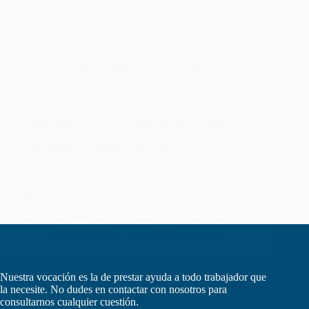
Actualidad
,
Administración
,
Empleo
,
Oposiciones, concursos
,
SGTEX
Comunicados
,
Sin categoría
Oposiciones. Publicada la distribución de aulas por
aspirantes para el segundo ejercicio Cuerpo Técnico,
Especialidad Administración General
De conformidad con lo establecido en las
Instrucciones relativas a la realización de los
segundos ejercicios de la fase de oposición de las
pruebas selectivas convocadas por Órdenes de 3 de
octubre de 2018 para el acceso a distintos Cuerpos…
webmastersgtex
19 septiembre, 2020
Nuestra vocación es la de prestar ayuda a todo trabajador que
la necesite. No dudes en contactar con nosotros para
consultarnos cualquier cuestión.