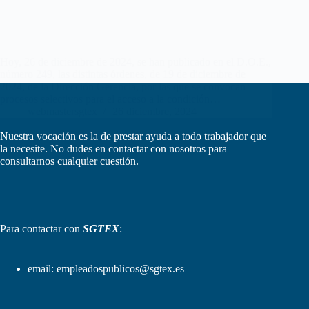
Hoy, 26 de diciembre de 2024, se han publicado en el D.O.E.,
número 249, las distintas órdenes, de 19 de diciembre de
2024, de la Dirección Gerencia, por las que se convocan
procesos selectivos para el acceso a la condición…
webmastersgtex
26 diciembre, 2024
Nuestra vocación es la de prestar ayuda a todo trabajador que
la necesite. No dudes en contactar con nosotros para
consultarnos cualquier cuestión.
Para contactar con
SGTEX
:
email:
empleadospublicos@sgtex.es