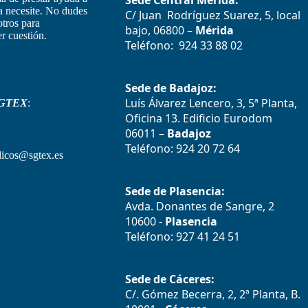
Sede Central Mérida:
la necesite. No dudes
C/ Juan Rodríguez Suarez, 5, local
otros para
bajo, 06800 –
Mérida
r cuestión.
Teléfono: 924 33 88 02
Sede de Badajoz:
Luís Álvarez Lencero, 3, 5ª Planta,
GTEX
:
Oficina 13. Edificio Eurodom
06011 –
Badajoz
Teléfono: 924 20 72 64
icos@sgtex.es
Sede de Plasencia:
Avda. Donantes de Sangre, 2
10600 -
Plasencia
Teléfono: 927 41 24 51
Sede de Cáceres:
C/. Gómez Becerra, 2, 2ª Planta, B.