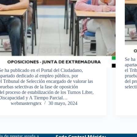
Se ha 
aparta
Se ha publicado en el Portal del Ciudadano,
el Tri
apartado dedicado al empleo público, por
prueba
el Tribunal de Selección encargado de valorar las
del pr
pruebas selectivas de la fase de oposición
selec
del proceso de estabilización de los Turnos Libre,
Discapacidad y A Tiempo Parcial…
webmastersgtex
30 mayo, 2024
la de prestar ayuda a