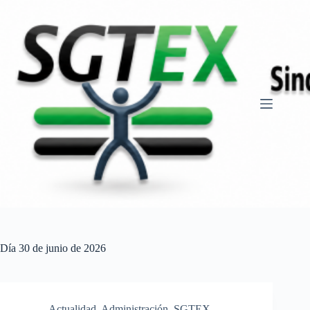
Saltar
al
contenido
Día
30 de junio de 2026
Actualidad
,
Administración
,
SGTEX