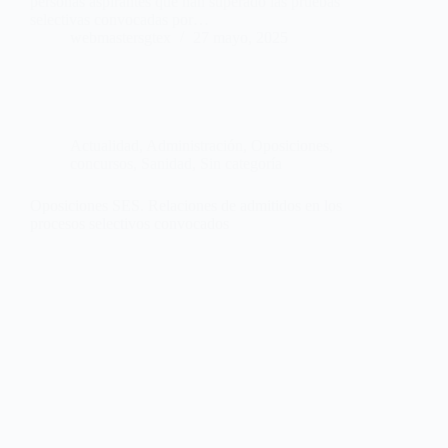
personas aspirantes que han superado las pruebas
selectivas convocadas por…
webmastersgtex
27 mayo, 2025
Actualidad
,
Administración
,
Oposiciones,
concursos
,
Sanidad
,
Sin categoría
Oposiciones SES. Relaciones de admitidos en los
procesos selectivos convocados