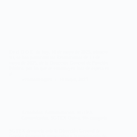
En el D.O.E. de hoy, 16 de mayo de 2025, número
93, se han publicado las Resoluciones de 13 de
mayo de 2025, de la Dirección General de Función
Pública, por las que se constituyen lista de espera en
el…
webmastersgtex
16 mayo, 2025
Actualidad
,
Administración
,
SGTEX
Comunicados
,
SGTEX Opina
,
Sin categoría
SGTEX denuncia ante la Dirección General de
Gestión Forestal la inseguridad y la indefensión de