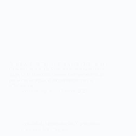
En el D.O.E. de hoy, 13 de mayo de 2025, número
90 se ha publicado la Resolución de 8 de mayo de
2025, de la Dirección General de Función Pública,
por la que se regula el procedimiento para la
adjudicación…
webmastersgtex
13 mayo, 2025
Actualidad
,
Administración
,
Oposiciones,
concursos
,
Sin categoría