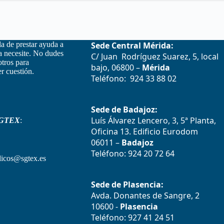
la de prestar ayuda a
Sede Central Mérida:
la necesite. No dudes
C/ Juan Rodríguez Suarez, 5, local
otros para
bajo, 06800 –
Mérida
r cuestión.
Teléfono: 924 33 88 02
Sede de Badajoz:
Luís Álvarez Lencero, 3, 5ª Planta,
GTEX
:
Oficina 13. Edificio Eurodom
06011 –
Badajoz
Teléfono: 924 20 72 64
icos@sgtex.es
Sede de Plasencia:
Avda. Donantes de Sangre, 2
10600 -
Plasencia
Teléfono: 927 41 24 51