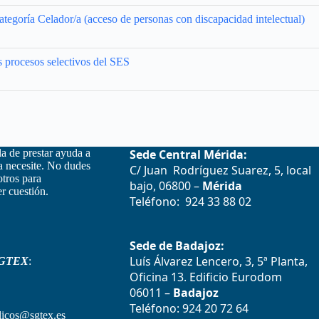
tegoría Celador/a (acceso de personas con discapacidad intelectual)
s procesos selectivos del SES
la de prestar ayuda a
Sede Central Mérida:
la necesite. No dudes
C/ Juan Rodríguez Suarez, 5, local
otros para
bajo, 06800 –
Mérida
r cuestión.
Teléfono: 924 33 88 02
Sede de Badajoz:
Luís Álvarez Lencero, 3, 5ª Planta,
GTEX
:
Oficina 13. Edificio Eurodom
06011 –
Badajoz
Teléfono: 924 20 72 64
icos@sgtex.es