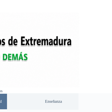
os
d
Enseñanza