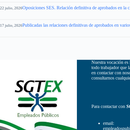
Oposiciones SES. Relación definitiva de aprobados en la ca
22 julio, 2026
Publicadas las relaciones definitivas de aprobados en vario
17 julio, 2026
Nuestra vocación es 
todo trabajador que 
en contactar con nos
consultarnos cualquie
Para contactar con
S
email:
empleadospubl