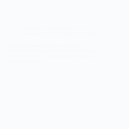
Actualidad
,
Administración
,
SGTEX
Comunicados
,
SGTEX Opina
,
Sin categoría
Junta de Extremadura. Mesa Sectorial de
Administración General y Comisión Negociadora
del Personal Laboral. Modificación de las RPT de
varias Consejerías