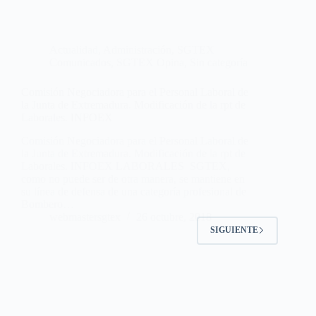
Actualidad
,
Administración
,
SGTEX
Comunicados
,
SGTEX Opina
,
Sin categoría
Comisión Negociadora para el Personal Laboral de
la Junta de Extremadura. Modificación de la rpt de
Laborales. INFOEX
Comisión Negociadora para el Personal Laboral de
la Junta de Extremadura. Modificación de la rpt de
Laborales. INFOEX LABORALES SGTEX,
como no puede ser de otra manera, se mantiene en
su línea de defensa de una categoría profesional de
Bombero…
webmastersgtex
26 octubre, 2018
SIGUIENTE