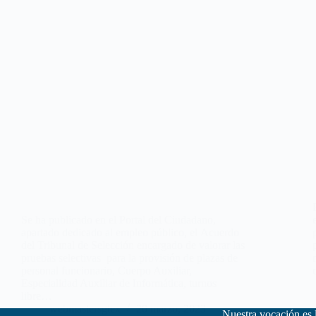
Se ha publicado en el Portal del Ciudadano,
apartado dedicado al empleo público, el Acuerdo
del Tribunal de Selección encargado de valorar las
pruebas selectivas para la provisión de plazas de
personal funcionario, Cuerpo Auxiliar,
Especialidad Auxiliar de Informática, turnos
libre…
webmastersgtex
20 marzo, 2023
Nuestra vocación es 