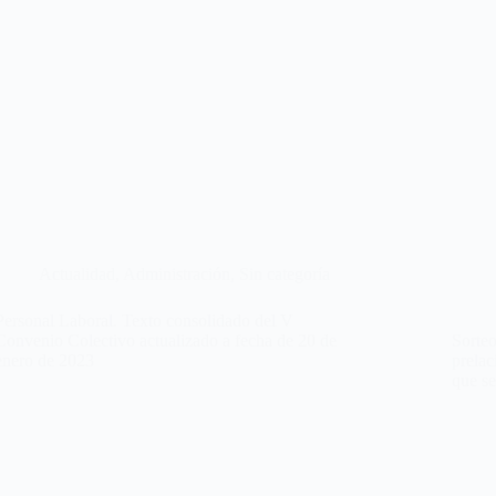
Actualidad
,
Administración
,
Sin categoría
Personal Laboral. Texto consolidado del V
Convenio Colectivo actualizado a fecha de 20 de
Sorteo
enero de 2023
prelac
que s