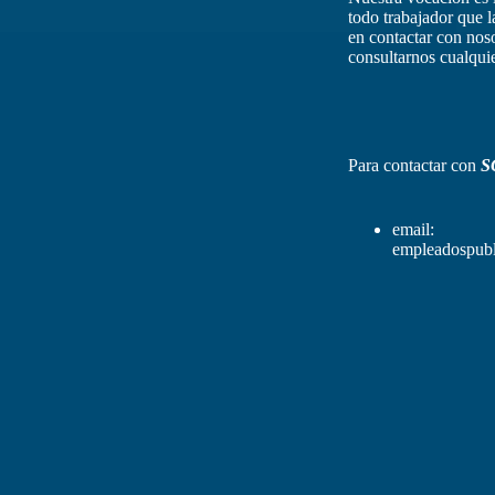
todo trabajador que 
en contactar con nos
consultarnos cualquie
Para contactar con
S
email:
empleadospubl