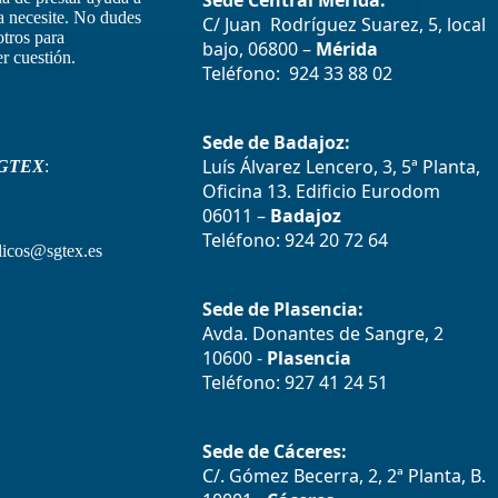
Sede Central Mérida:
la necesite. No dudes
C/ Juan Rodríguez Suarez, 5, local
otros para
bajo, 06800 –
Mérida
r cuestión.
Teléfono: 924 33 88 02
Sede de Badajoz:
Luís Álvarez Lencero, 3, 5ª Planta,
GTEX
:
Oficina 13. Edificio Eurodom
06011 –
Badajoz
Teléfono: 924 20 72 64
icos@sgtex.es
Sede de Plasencia:
Avda. Donantes de Sangre, 2
10600 -
Plasencia
Teléfono: 927 41 24 51
Sede de Cáceres:
C/. Gómez Becerra, 2, 2ª Planta, B.