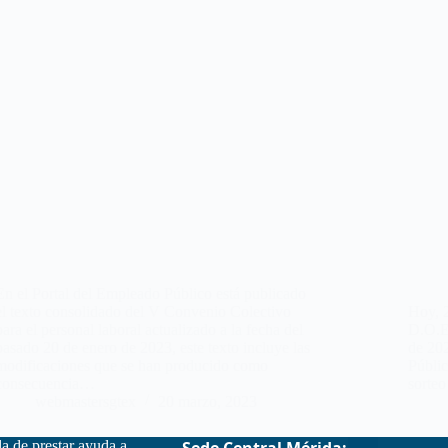
En el Portal del Empleado Público está publicado
el texto consolidado del V Convenio Colectivo
Hoy, 2
para el personal laboral actualizado a la fecha del
D.O.E
pasado 20 de enero de 2023, este texto incluye las
de 20
modificaciones que se han producido como
Públic
consecuencia…
sorte
webmastersgtex
20 marzo, 2023
la de prestar ayuda a