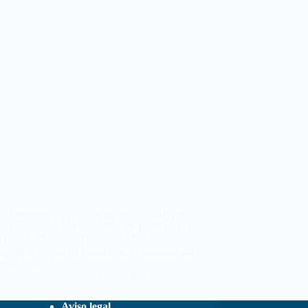
0 de marzo de 2023, se ha publicado en el
., número 54, la Resolución de 16 de marzo
23, de la Dirección General de Función
a, por la que se da publicidad al resultado del
o público…
webmastersgtex
20 marzo, 2023
Aviso legal