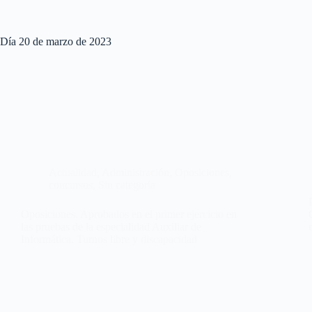
Día
20 de marzo de 2023
Actualidad
,
Administración
,
Oposiciones,
concursos
,
Sin categoría
Oposiciones. Aprobados en el primer ejercicio en
las pruebas de la especialidad Auxiliar de
Informática. Turnos libre y discapacidad